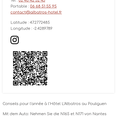
Tél :
02 40 42 32 45
15/08
10/08
11/08
12/08
13/08
14/08
16/08
Portable :
06 68 51 55 95
93€
99€
93€
93€
93€
93€
contact@albatros-hotel.fr
17/08
18/08
19/08
20/08
21/08
22/08
23/08
93€
93€
93€
93€
93€
93€
93€
Latitude : 47.2772485
Longitude : -2.4289789
24/08
25/08
26/08
27/08
28/08
29/08
30/08
83€
83€
83€
83€
83€
83€
83€
31/08
01/09
02/09
03/09
04/09
05/09
06/09
83€
83€
83€
83€
83€
89€
83€
Conseils pour l'année à l'Hôtel L'Albatros au Pouliguen
Mit dem Auto: Nehmen Sie die N165 et N171 von Nantes