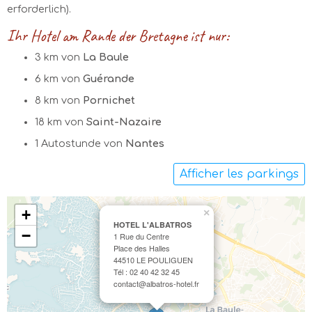
erforderlich).
Ihr Hotel am Rande der Bretagne ist nur:
3 km von
La Baule
6 km von
Guérande
8 km von
Pornichet
18 km von
Saint-Nazaire
1 Autostunde von
Nantes
Afficher les parkings
+
×
HOTEL L'ALBATROS
−
1 Rue du Centre
Place des Halles
44510 LE POULIGUEN
Tél : 02 40 42 32 45
contact@albatros-hotel.fr