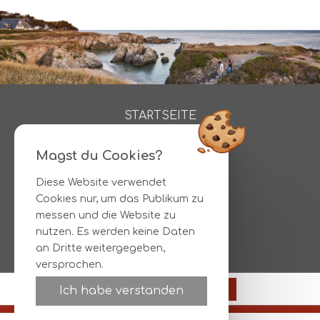
STARTSEITE
ZIMMER
SONDERANGEBOTE
Magst du Cookies?
AKTIVITÄTEN
Diese Website verwendet
FOTOS
Cookies nur, um das Publikum zu
RICHTUNGEN
messen und die Website zu
KONTAKT
nutzen. Es werden keine Daten
RESERVIERUNGEN
an Dritte weitergegeben,
versprochen.
Offizielle Seite
93€
Buchen
Ich habe verstanden
Bester Preis garantiert
© HOTEL L'ALBATROS |
Legal information
|
Bedingungen
|