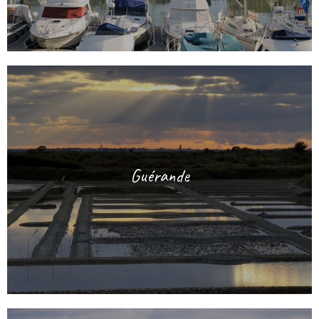
27/07
28/07
29/07
30/07
31/07
01/08
02/08
03/08
04/08
05/08
06/08
07/08
08/08
09/08
149€
93€
93€
15/08
10/08
11/08
12/08
13/08
14/08
16/08
99€
99€
93€
93€
93€
93€
17/08
18/08
19/08
20/08
21/08
22/08
23/08
93€
93€
93€
93€
93€
93€
93€
24/08
25/08
26/08
27/08
28/08
29/08
30/08
83€
83€
83€
83€
83€
83€
83€
Guérande
31/08
01/09
02/09
03/09
04/09
05/09
06/09
83€
83€
83€
83€
83€
89€
83€