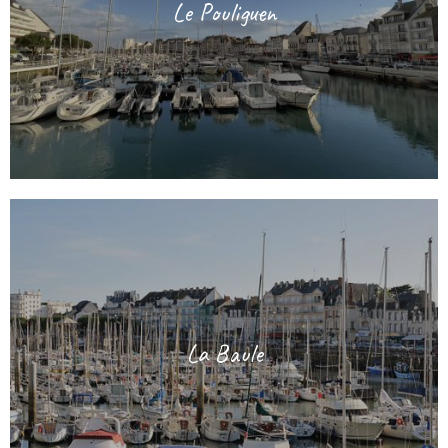
Le Pouliguen
La Baule
août 2026
lun.
mar.
mer.
jeu.
ven.
sam.
dim.