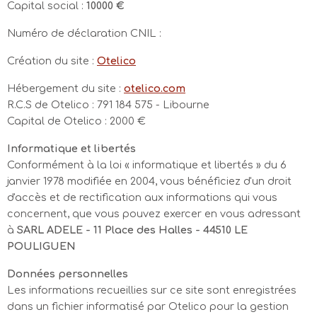
Capital social :
10000 €
Numéro de déclaration CNIL :
Création du site :
Otelico
Hébergement du site :
otelico.com
R.C.S de Otelico : 791 184 575 - Libourne
Capital de Otelico : 2000 €
Informatique et libertés
Conformément à la loi « informatique et libertés » du 6
janvier 1978 modifiée en 2004, vous bénéficiez d'un droit
d'accès et de rectification aux informations qui vous
concernent, que vous pouvez exercer en vous adressant
à
SARL ADELE - 11 Place des Halles - 44510 LE
POULIGUEN
Données personnelles
August 2026
Les informations recueillies sur ce site sont enregistrées
dans un fichier informatisé par Otelico pour la gestion
Mo.
Di.
Mi.
Do.
Fr.
Sa.
So.