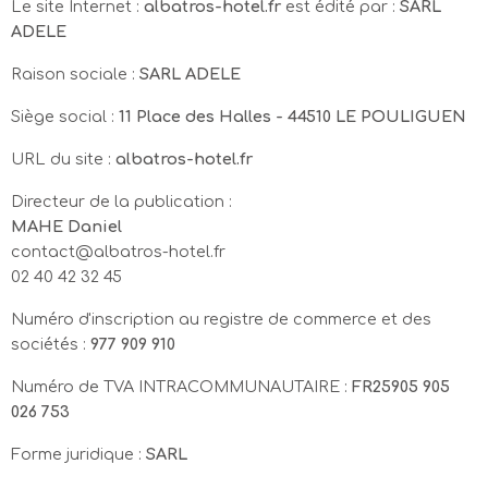
Le site Internet :
albatros-hotel.fr
est édité par :
SARL
ADELE
Raison sociale :
SARL ADELE
Siège social :
11 Place des Halles - 44510 LE POULIGUEN
URL du site :
albatros-hotel.fr
Directeur de la publication :
MAHE Daniel
contact@albatros-hotel.fr
02 40 42 32 45
Numéro d'inscription au registre de commerce et des
sociétés :
977 909 910
Numéro de TVA INTRACOMMUNAUTAIRE :
FR25905 905
026 753
Forme juridique :
SARL