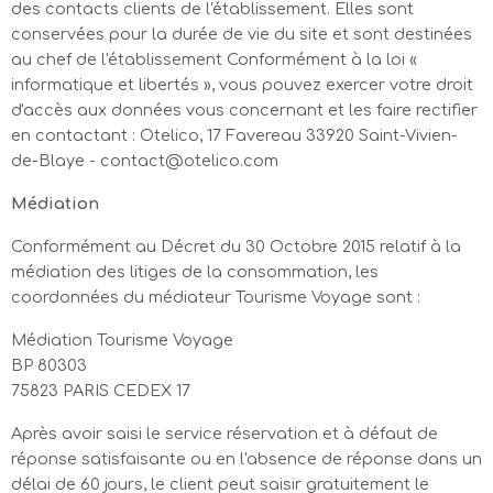
des contacts clients de l'établissement. Elles sont
27/07
28/07
29/07
30/07
31/07
01/08
02/08
conservées pour la durée de vie du site et sont destinées
03/08
04/08
05/08
06/08
07/08
08/08
au chef de l'établissement Conformément à la loi «
09/08
93€
informatique et libertés », vous pouvez exercer votre droit
d'accès aux données vous concernant et les faire rectifier
15/08
10/08
11/08
12/08
13/08
14/08
16/08
en contactant : Otelico, 17 Favereau 33920 Saint-Vivien-
93€
99€
93€
93€
93€
93€
de-Blaye - contact@otelico.com
17/08
18/08
19/08
20/08
21/08
22/08
23/08
93€
93€
93€
93€
93€
93€
93€
Médiation
24/08
25/08
26/08
27/08
28/08
29/08
30/08
83€
83€
83€
83€
83€
83€
83€
Conformément au Décret du 30 Octobre 2015 relatif à la
médiation des litiges de la consommation, les
31/08
01/09
02/09
03/09
04/09
05/09
06/09
coordonnées du médiateur Tourisme Voyage sont :
83€
83€
83€
83€
83€
89€
83€
Médiation Tourisme Voyage
BP 80303
75823 PARIS CEDEX 17
Après avoir saisi le service réservation et à défaut de
réponse satisfaisante ou en l'absence de réponse dans un
délai de 60 jours, le client peut saisir gratuitement le