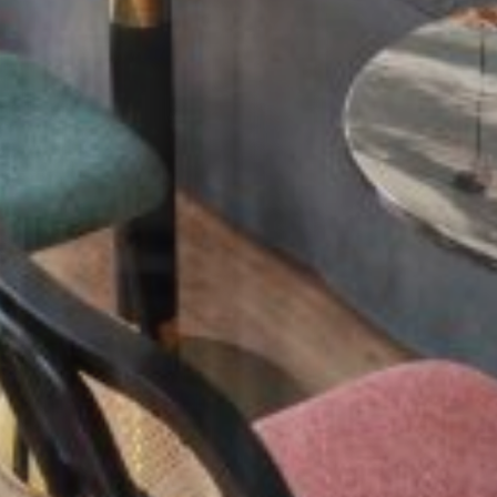
August 2026
Mo.
Di.
Mi.
Do.
Fr.
Sa.
So.
27/07
28/07
29/07
30/07
31/07
01/08
02/08