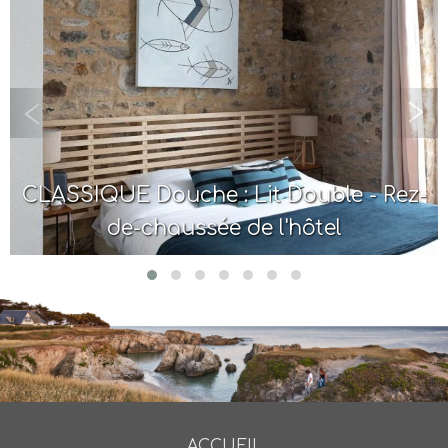
ouble - Rez-
CLASSIQUE Douche : Lit Do
ôtel
et 2ème étage
ACCUEIL