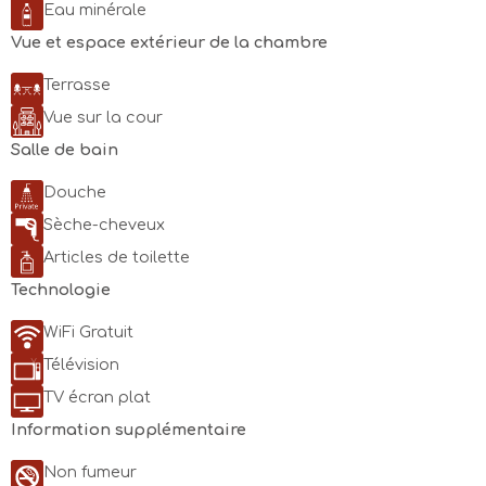
Eau minérale
24/08
25/08
26/08
27/08
28/08
29/08
30/08
Vue et espace extérieur de la chambre
83€
83€
83€
83€
83€
83€
83€
Terrasse
31/08
01/09
02/09
03/09
04/09
05/09
06/09
83€
83€
83€
83€
83€
89€
83€
Vue sur la cour
Salle de bain
Douche
Sèche-cheveux
Articles de toilette
Technologie
WiFi Gratuit
Télévision
TV écran plat
Information supplémentaire
Non fumeur