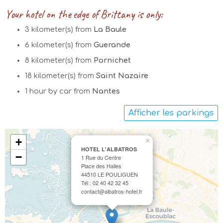
Your hotel on the edge of Brittany is only:
3 kilometer(s) from
La Baule
6 kilometer(s) from
Guerande
8 kilometer(s) from
Pornichet
18 kilometer(s) from
Saint Nazaire
1 hour by car from
Nantes
Afficher les parkings
+
×
HOTEL L'ALBATROS
−
1 Rue du Centre
Place des Halles
44510 LE POULIGUEN
Tél : 02 40 42 32 45
contact@albatros-hotel.fr