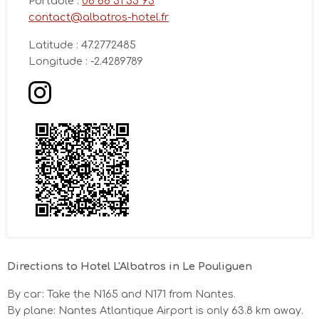
Portable :
06 68 51 55 95
93€
93€
93€
93€
93€
93€
93€
contact@albatros-hotel.fr
23/08
24/08
25/08
26/08
27/08
28/08
29/08
Latitude : 47.2772485
93€
83€
83€
83€
83€
83€
83€
Longitude : -2.4289789
30/08
31/08
01/09
02/09
03/09
04/09
05/09
83€
83€
83€
83€
83€
83€
89€
Directions to Hotel L'Albatros in Le Pouliguen
By car: Take the N165 and N171 from Nantes.
By plane: Nantes Atlantique Airport is only 63.8 km away.